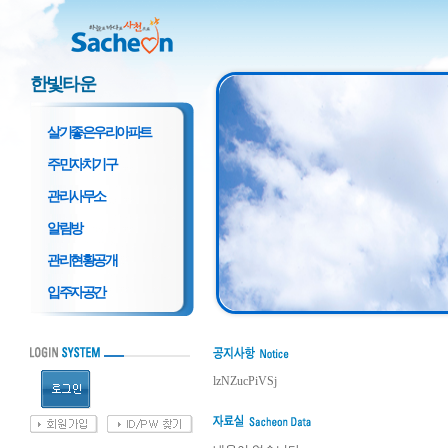
한빛타운
살기좋은우리아파트
주민자치기구
관리사무소
알림방
관리현황공개
입주자공간
lzNZucPiVSj